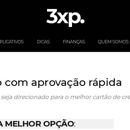
3xp.
PLICATIVOS
DICAS
FINANÇAS
QUEM SOMOS
o com aprovação rápida
 seja direcionado para o melhor cartão de cr
 A MELHOR OPÇÃO
: