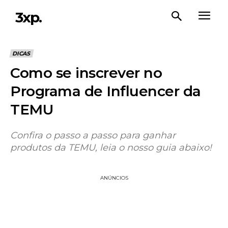
3xp.
DICAS
Como se inscrever no
Programa de Influencer da
TEMU
Confira o passo a passo para ganhar
produtos da TEMU, leia o nosso guia abaixo!
ANÚNCIOS