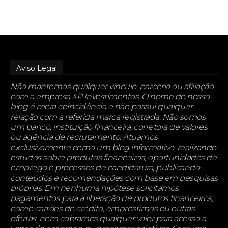
Aviso Legal
Não mantemos qualquer vínculo, parceria ou afiliação
com a empresa XP Investimentos. O nome do nosso
blog é mera coincidência e não possui qualquer
relação com a referida marca registrada. Não somos
um banco, instituição financeira, corretora de valores
ou agência de recrutamento. Atuamos
exclusivamente como um blog informativo, realizando
estudos sobre produtos financeiros, oportunidades de
emprego e processos de candidatura, publicando
conteúdos e recomendações com base em pesquisas
próprias. Em nenhuma hipótese solicitamos
pagamentos para a liberação de produtos financeiros,
como cartões de crédito, empréstimos ou outras
ofertas, nem cobramos qualquer valor para acesso a