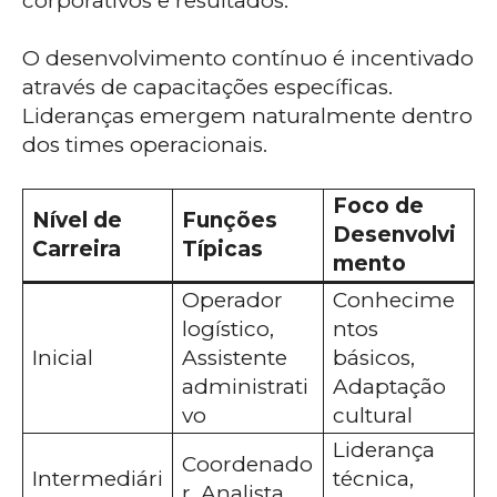
corporativos e resultados.
O desenvolvimento contínuo é incentivado
através de capacitações específicas.
Lideranças emergem naturalmente dentro
dos times operacionais.
Foco de
Nível de
Funções
Desenvolvi
Carreira
Típicas
mento
Operador
Conhecime
logístico,
ntos
Inicial
Assistente
básicos,
administrati
Adaptação
vo
cultural
Liderança
Coordenado
Intermediári
técnica,
r, Analista