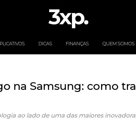
3xp.
PLICATIVOS
DICAS
FINANÇAS
QUEM SOMOS
o na Samsung: como tra
ologia ao lado de uma das maiores inovadoras