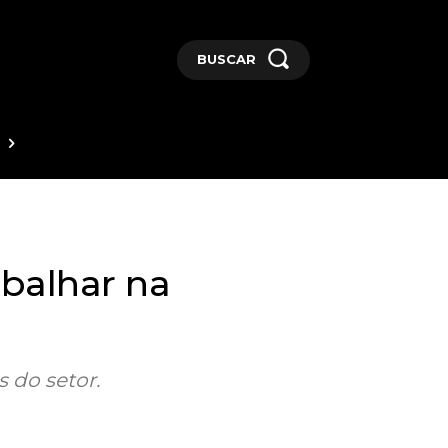
BUSCAR
balhar na
 do setor.